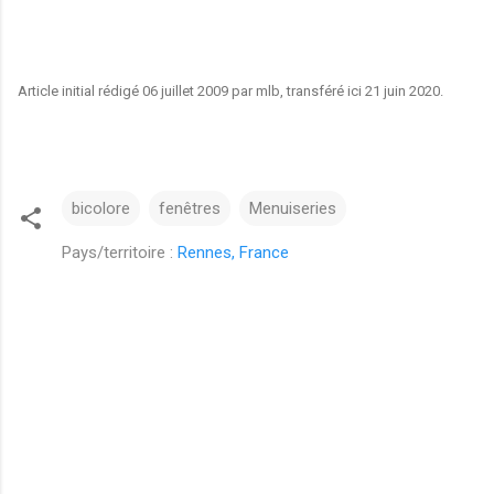
Article initial rédigé 06 juillet 2009 par mlb, transféré ici 21 juin 2020.
bicolore
fenêtres
Menuiseries
Pays/territoire :
Rennes, France
C
o
m
m
e
n
t