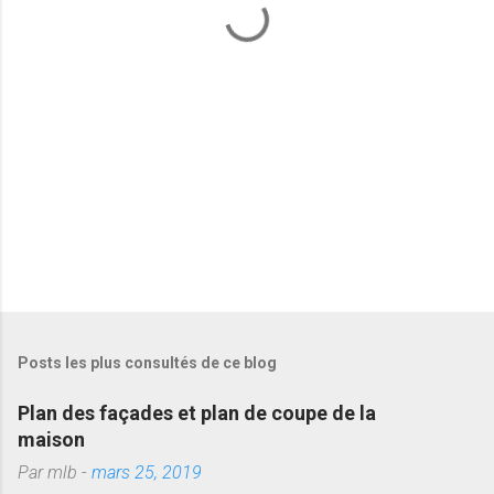
a
i
r
e
s
Posts les plus consultés de ce blog
Plan des façades et plan de coupe de la
maison
Par
mlb
-
mars 25, 2019