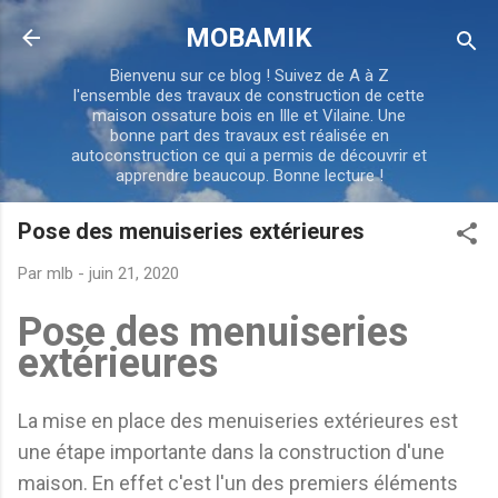
Accéder au contenu principal
MOBAMIK
Bienvenu sur ce blog ! Suivez de A à Z
l'ensemble des travaux de construction de cette
maison ossature bois en Ille et Vilaine. Une
bonne part des travaux est réalisée en
autoconstruction ce qui a permis de découvrir et
apprendre beaucoup. Bonne lecture !
Pose des menuiseries extérieures
Par
mlb
-
juin 21, 2020
Pose des menuiseries
extérieures
La mise en place des menuiseries extérieures est
une étape importante dans la construction d'une
maison. En effet c'est l'un des premiers éléments