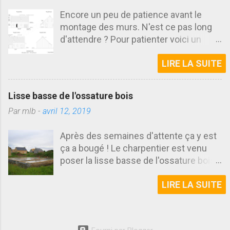
Encore un peu de patience avant le
montage des murs. N'est ce pas long
d'attendre ? Pour patienter voici un
article sur deux autres plans que j'ai
LIRE LA SUITE
dessiné pour le dépôt de permis de
construire de cette maison ossature
bois (mob). J'en profite pour vous
Lisse basse de l'ossature bois
parler en plus de l'Architecte des
Par
mlb
-
avril 12, 2019
Bâtiments de France. PCMI5
Commençons cette fois par le plan des
Après des semaines d'attente ça y est
façades aussi nommé PCMI5 dans une
ça a bougé ! Le charpentier est venu
demande de permis de construire. Le
poser la lisse basse de l'ossature bois.
plan des façades contient une vue en
Cette intervention permet de mettre en
élévation de chaque façade de la
LIRE LA SUITE
évidence un problème à corriger de la
maison, ici suivant les directions
dalle. Personne ne l'avait relevé
cardinales. Sur chacune de ces vues
jusqu'ici. Heureusement une solution a
sont reportés les indications des
pu être trouvée pour résoudre cet
matériaux utilisés ainsi que les niveaux