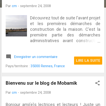
c
l
Par
cm
-
septembre 24, 2008
e
Découvrez tout de suite l'avant projet
s
et les premières démarches de
construction de la maison. C'est la
première partie des démarches
administratives avant construction
d'un maison. Le premier terrain
07/04/08 Début d'étude d'achat d'un
Enregistrer un commentaire
premier terrain qui semblait
LIRE LA SUITE
intéressant, 581 m² et situé dans un
Pays/territoire :
35000 Rennes, France
petit lotissement à proximité de
Rennes, le prix est de 65000 euros
hors frais de notaires. Le deuxième
Bienvenu sur le blog de Mobamik
terrain 02/06/08 Première demande
de renseignements à un autre
Par
cm
-
septembre 24, 2008
lotisseur pour un autre terrain dans
un nouveau lotissement situé dans
Bonjour ami(e)s lectrices et lecteurs ! Juste un