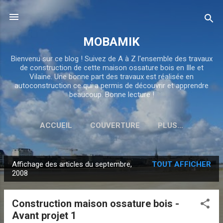
Accéder au contenu principal
MOBAMIK
Bienvenu sur ce blog ! Suivez de A à Z l'ensemble des travaux
de construction de cette maison ossature bois en Ille et
Vilaine. Une bonne part des travaux est réalisée en
autoconstruction ce qui a permis de découvrir et apprendre
beaucoup. Bonne lecture !
ACCUEIL
COUVERTURE
PLUS…
Affichage des articles du septembre,
TOUT AFFICHER
A
2008
r
t
Construction maison ossature bois -
i
Avant projet 1