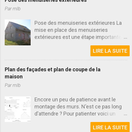
Par
mlb
Pose des menuiseries extérieures La
mise en place des menuiseries
extérieures est une étape importante
dans la construction d'une maison. En
LIRE LA SUITE
effet c'est l'un des premiers éléments
qui permet de voir l'aspect final des
façades. Découvrez cette fois
Plan des façades et plan de coupe de la
l'installation des menuiseries réalisée
maison
sur le chantier. Samedi matin, rendez
Par
mlb
vous était pris avec un collègue de
travail pour poser les menuiseries
Encore un peu de patience avant le
extérieures. Ancien poseur il connaît
montage des murs. N'est ce pas long
parfaitement son métier. La journée a
d'attendre ? Pour patienter voici un
commencée tôt il fallait récupérer le
article sur deux autres plans que j'ai
camion dans lequel étaient chargées
LIRE LA SUITE
dessiné pour le dépôt de permis de
les menuiseries. Petite vérification du