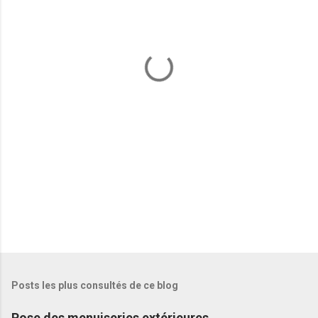
e
n
t
a
i
r
e
s
Posts les plus consultés de ce blog
Pose des menuiseries extérieures