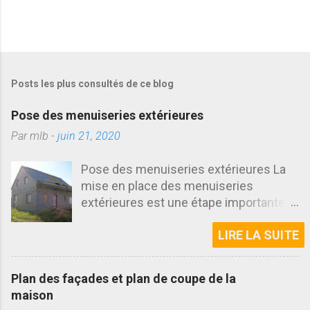
Posts les plus consultés de ce blog
Pose des menuiseries extérieures
Par
mlb
-
juin 21, 2020
Pose des menuiseries extérieures La
mise en place des menuiseries
extérieures est une étape importante
dans la construction d'une maison. En
LIRE LA SUITE
effet c'est l'un des premiers éléments
qui permet de voir l'aspect final des
façades. Découvrez cette fois
Plan des façades et plan de coupe de la
l'installation des menuiseries réalisée
maison
sur le chantier. Samedi matin, rendez