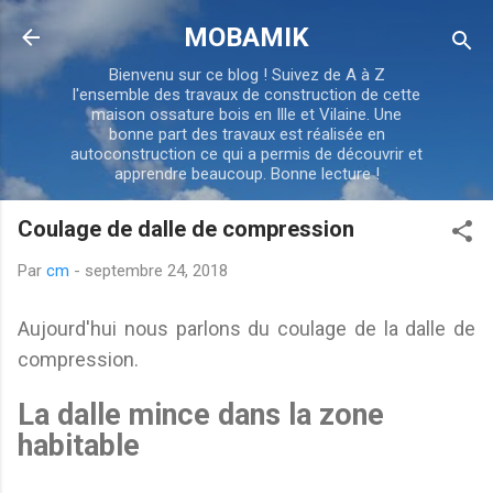
Accéder au contenu principal
MOBAMIK
Bienvenu sur ce blog ! Suivez de A à Z
l'ensemble des travaux de construction de cette
maison ossature bois en Ille et Vilaine. Une
bonne part des travaux est réalisée en
autoconstruction ce qui a permis de découvrir et
apprendre beaucoup. Bonne lecture !
Coulage de dalle de compression
Par
cm
-
septembre 24, 2018
Aujourd'hui nous parlons du coulage de la dalle de
compression.
La dalle mince dans la zone
habitable