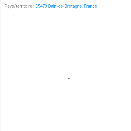
Pays/territoire :
35470 Bain-de-Bretagne, France
C
o
m
m
e
n
t
a
i
r
e
s