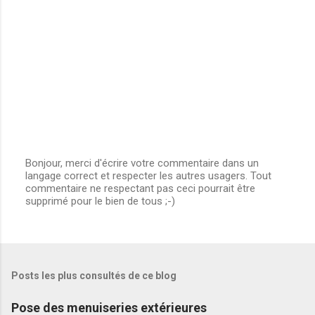
t
a
i
r
e
s
Bonjour, merci d'écrire votre commentaire dans un
langage correct et respecter les autres usagers. Tout
E
commentaire ne respectant pas ceci pourrait être
n
supprimé pour le bien de tous ;-)
r
e
g
i
s
t
Posts les plus consultés de ce blog
r
e
r
Pose des menuiseries extérieures