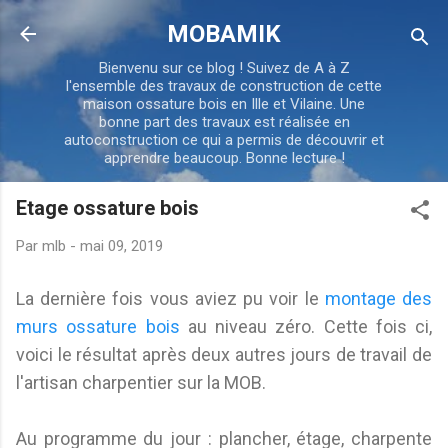
Accéder au contenu principal
MOBAMIK
Bienvenu sur ce blog ! Suivez de A à Z
l'ensemble des travaux de construction de cette
maison ossature bois en Ille et Vilaine. Une
bonne part des travaux est réalisée en
autoconstruction ce qui a permis de découvrir et
apprendre beaucoup. Bonne lecture !
Etage ossature bois
Par
mlb
-
mai 09, 2019
La dernière fois vous aviez pu voir le
montage des
murs ossature bois
au niveau zéro. Cette fois ci,
voici le résultat après deux autres jours de travail de
l'artisan charpentier sur la MOB.
Au programme du jour : plancher, étage, charpente