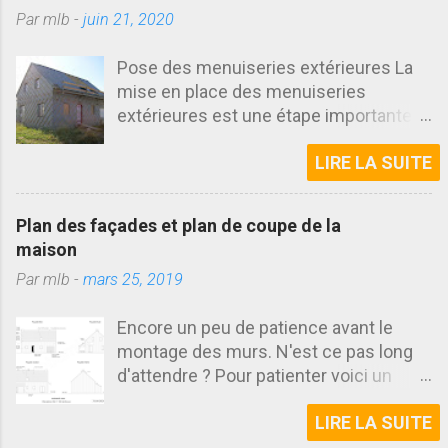
u
Par
mlb
-
juin 21, 2020
n
c
o
Pose des menuiseries extérieures La
m
mise en place des menuiseries
m
e
extérieures est une étape importante
n
dans la construction d'une maison. En
t
LIRE LA SUITE
effet c'est l'un des premiers éléments
a
i
qui permet de voir l'aspect final des
r
façades. Découvrez cette fois
e
Plan des façades et plan de coupe de la
l'installation des menuiseries réalisée
maison
sur le chantier. Samedi matin, rendez
Par
mlb
-
mars 25, 2019
vous était pris avec un collègue de
travail pour poser les menuiseries
Encore un peu de patience avant le
extérieures. Ancien poseur il connaît
montage des murs. N'est ce pas long
parfaitement son métier. La journée a
d'attendre ? Pour patienter voici un
commencée tôt il fallait récupérer le
article sur deux autres plans que j'ai
camion dans lequel étaient chargées
LIRE LA SUITE
dessiné pour le dépôt de permis de
les menuiseries. Petite vérification du
construire de cette maison ossature