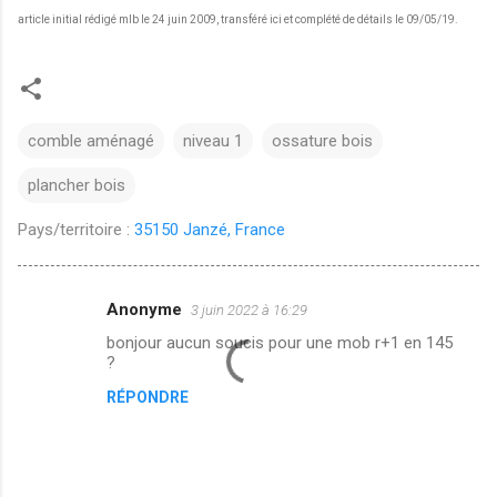
article initial rédigé mlb le 24 juin 2009, transféré ici et complété de détails le 09/05/19.
comble aménagé
niveau 1
ossature bois
plancher bois
Pays/territoire :
35150 Janzé, France
Anonyme
3 juin 2022 à 16:29
C
bonjour aucun soucis pour une mob r+1 en 145
o
?
m
RÉPONDRE
m
e
n